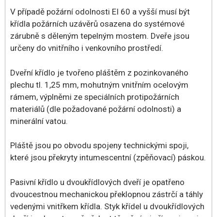
V případě požární odolnosti EI 60 a vyšší musí být
křídla požárních uzávěrů osazena do systémové
zárubně s děleným tepelným mostem. Dveře jsou
určeny do vnitřního i venkovního prostředí.
Dveřní křídlo je tvořeno pláštěm z pozinkovaného
plechu tl. 1,25 mm, mohutným vnitřním ocelovým
rámem, výplněmi ze speciálních protipožárních
materiálů (dle požadované požární odolnosti) a
minerální vatou.
Pláště jsou po obvodu spojeny technickými spoji,
které jsou překryty intumescentní (zpěňovací) páskou.
Pasivní křídlo u dvoukřídlových dveří je opatřeno
dvoucestnou mechanickou překlopnou zástrčí a táhly
vedenými vnitřkem křídla. Styk křídel u dvoukřídlových