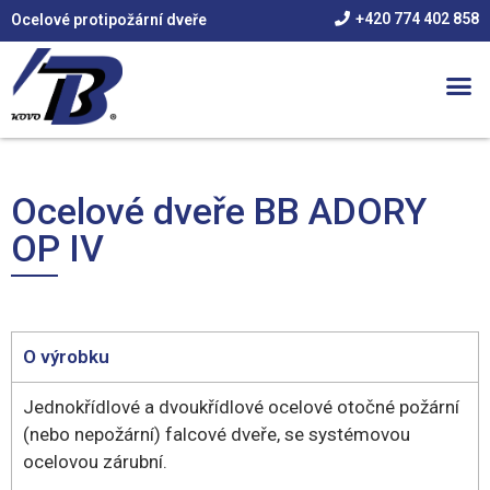
+420 774 402 858
Ocelové protipožární dveře
Ocelové dveře BB ADORY
OP IV
O výrobku
Jednokřídlové a dvoukřídlové ocelové otočné požární
(nebo nepožární) falcové dveře, se systémovou
ocelovou zárubní.