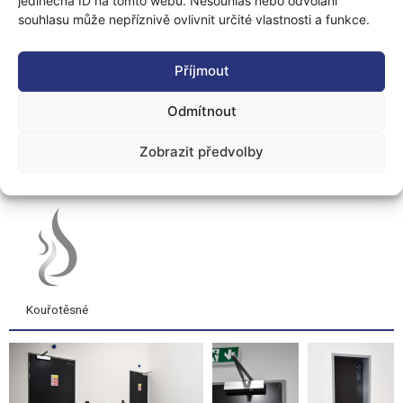
jedinečná ID na tomto webu. Nesouhlas nebo odvolání
souhlasu může nepříznivě ovlivnit určité vlastnosti a funkce.
Základní
Tepelně
Protipožární
Venkovní
izolační
Příjmout
Odmítnout
Zobrazit předvolby
Neprůzvučné
Bezpečnostní
Neprůstřelné
Certifikát NBÚ
Kouřotěsné