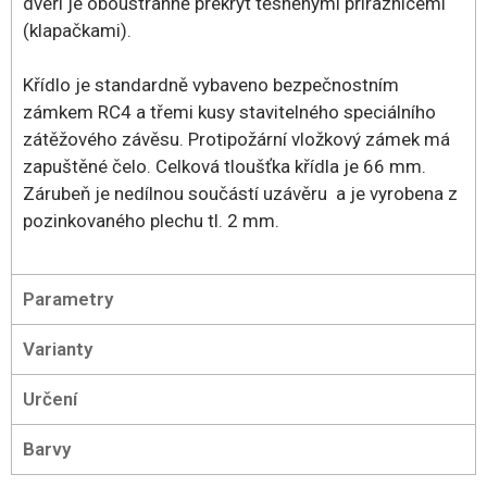
dveří je oboustranně překryt těsněnými příraznicemi
(klapačkami).
Křídlo je standardně vybaveno bezpečnostním
zámkem RC4 a třemi kusy stavitelného speciálního
zátěžového závěsu. Protipožární vložkový zámek má
zapuštěné čelo. Celková tloušťka křídla je 66 mm.
Zárubeň je nedílnou součástí uzávěru a je vyrobena z
pozinkovaného plechu tl. 2 mm.
Parametry
Varianty
Určení
Barvy