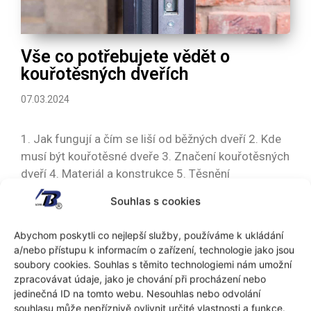
Vše co potřebujete vědět o
kouřotěsných dveřích
07.03.2024
1. Jak fungují a čím se liší od běžných dveří 2. Kde
musí být kouřotěsné dveře 3. Značení kouřotěsných
dveří 4. Materiál a konstrukce 5. Těsnění
kouřotěsných dveří 6. Vlastnosti a doplňky 7.
Souhlas s cookies
Instalace a údržba 8. Regulace a právní požadavky
Abychom poskytli co nejlepší služby, používáme k ukládání
a/nebo přístupu k informacím o zařízení, technologie jako jsou
Celý článek
soubory cookies. Souhlas s těmito technologiemi nám umožní
zpracovávat údaje, jako je chování při procházení nebo
jedinečná ID na tomto webu. Nesouhlas nebo odvolání
souhlasu může nepříznivě ovlivnit určité vlastnosti a funkce.