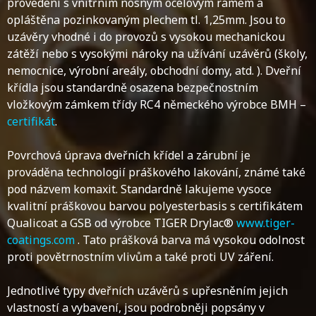
provedení s vnitřním nosným ocelovým rámem a
opláštěna pozinkovaným plechem tl. 1,25mm. Jsou to
uzávěry vhodné i do provozů s vysokou mechanickou
zátěží nebo s vysokými nároky na užívání uzávěrů (školy,
nemocnice, výrobní areály, obchodní domy, atd. ). Dveřní
křídla jsou standardně osazena bezpečnostním
vložkovým zámkem třídy RC4 německého výrobce BMH –
certifikát
.
Povrchová úprava dveřních křídel a zárubní je
prováděna technologií práškového lakování, známé také
pod názvem komaxit. Standardně lakujeme vysoce
kvalitní práškovou barvou polyesterbasis s certifikátem
Qualicoat a GSB od výrobce TIGER Drylac®
www.tiger-
coatings.com
. Tato prášková barva má vysokou odolnost
proti povětrnostním vlivům a také proti UV záření.
Jednotlivé typy dveřních uzávěrů s upřesněním jejich
vlastností a vybavení, jsou podrobněji popsány v