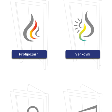
Protipožární
Venkovní