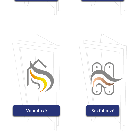
Vchodové
Bezfalcové