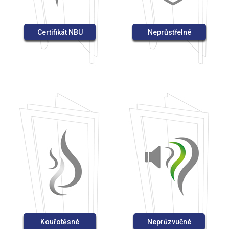
Certifikát NBU
Neprůstřelné
Kouřotěsné
Neprůzvučné