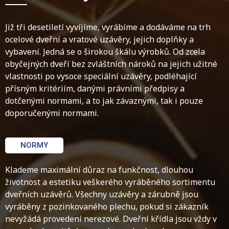
Již tři desetiletí vyvíjíme, vyrábíme a dodáváme na trh
ocelové dveřní a vratové uzávěry, jejich doplňky a
vybavení. Jedná se o širokou škálu výrobků. Od zcela
obyčejných dveří bez zvláštních nároků na jejich užitné
vlastnosti po vysoce speciální uzávěry, podléhající
přísným kritériím, danými právními předpisy a
dotčenými normami, a to jak závaznými, tak i pouze
doporučenými normami.
NORMY
Klademe maximální důraz na funkčnost, dlouhou
životnost a estetiku veškerého vyráběného sortimentu
dveřních uzávěrů. Všechny uzávěry a zárubně jsou
vyráběny z pozinkovaného plechu, pokud si zákazník
nevyžádá provedení nerezové. Dveřní křídla jsou vždy v